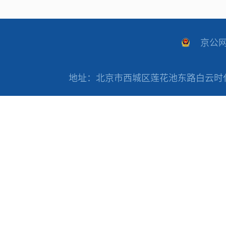
京公网安
地址：北京市西城区莲花池东路白云时代