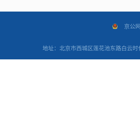
京公网安
地址：北京市西城区莲花池东路白云时代