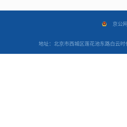
京公网安
地址：北京市西城区莲花池东路白云时代