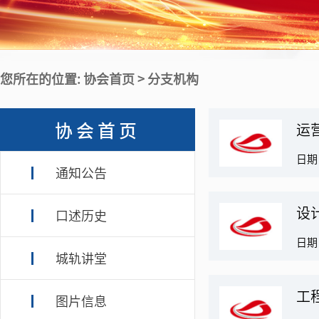
您所在的位置: 协会首页 > 分支机构
协会首页
运
日期：
通知公告
设
口述历史
日期：
城轨讲堂
工
图片信息