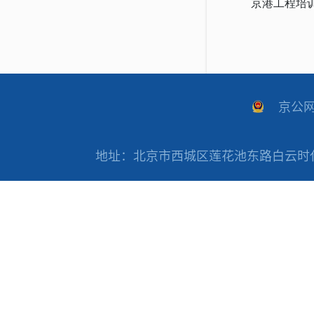
京港工程培
京公网安
地址：北京市西城区莲花池东路白云时代