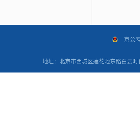
京公网安
地址：北京市西城区莲花池东路白云时代