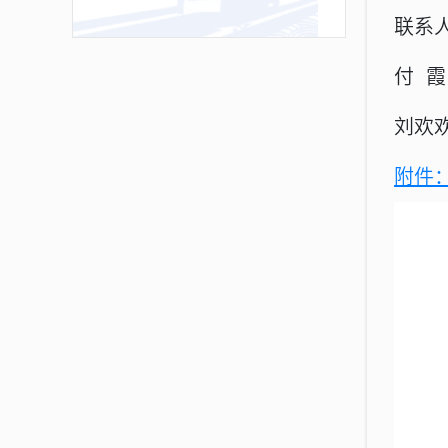
联系
付 
刘欢
附件