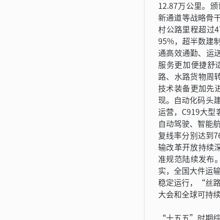
12.87万公里
新通道等战略骨
村公路里程超过
95%，超半数建
通高效通勤、运送
服务更加便捷舒
路、水路货物周转
技术装备更加先
现。自动化码头建
运营，C919大
自动驾驶、智能
复线率分别达到7
输改革开放持续
准规范陆续发布
实，全国大件运
稳定运行，“丝
大会和全球可持
“十五五”时期