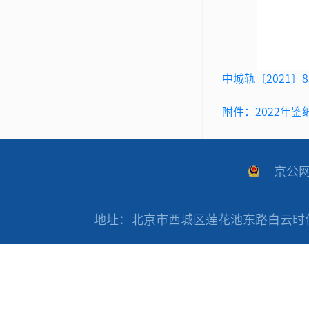
中城轨〔2021〕8
附件：2022年鉴
京公网安
地址：北京市西城区莲花池东路白云时代